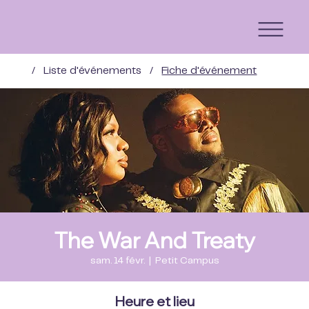
/
Liste d'événements
/
Fiche d'événement
The War And Treaty
sam. 14 févr.
  |  
Petit Campus
Heure et lieu