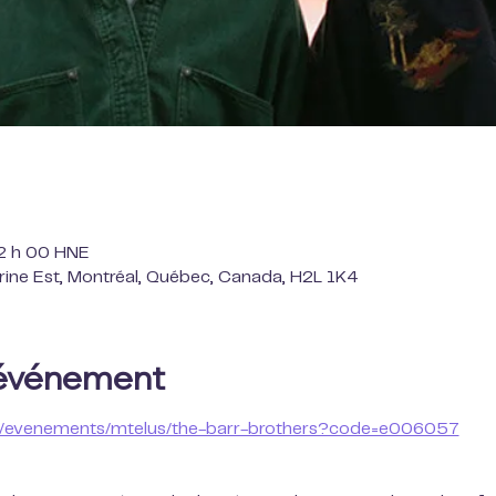
22 h 00 HNE
ine Est, Montréal, Québec, Canada, H2L 1K4
'événement
/fr/evenements/mtelus/the-barr-brothers?code=e006057