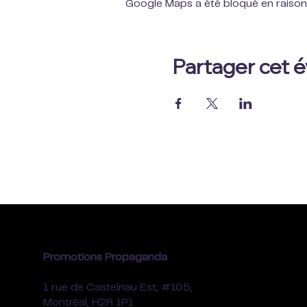
Google Maps a été bloqué en raison
Partager cet
Promotions Propaganda
1 rue de Castelnau Est, #105,
Montréal, H2R 1P1