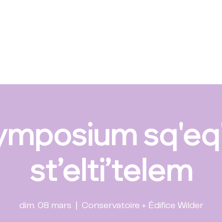
ymposium sq'eq'
st’elti’telem
dim. 08 mars
  |  
Conservatoire + Édifice Wilder