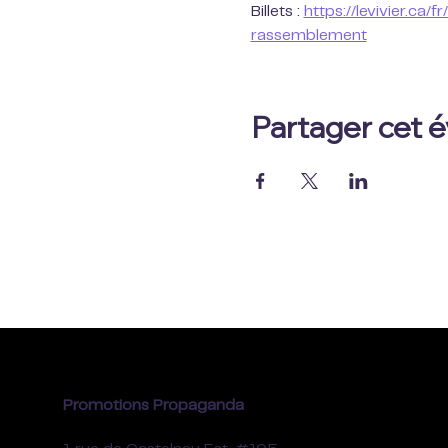
Billets : 
https://levivier.c
rassemblement
Partager cet
Promotions Propaganda