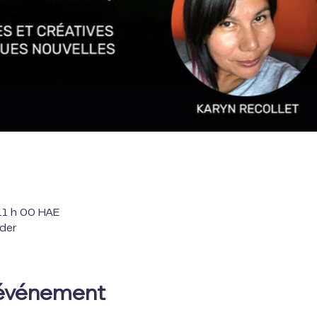
11 h 00 HAE
lder
'événement