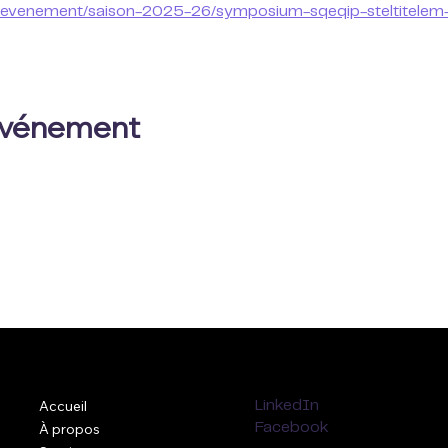
a/fr/evenement/saison-2025-26/symposium-sqeqip-steltitelem
 événement
Accueil
LinkedIn
À propos
Facebook