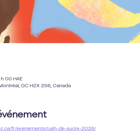
4 h 00 HAE
, Montréal, QC H2X 2S6, Canada
'événement
.qc.ca/fr/evenements/rush-de-sucre-2026/