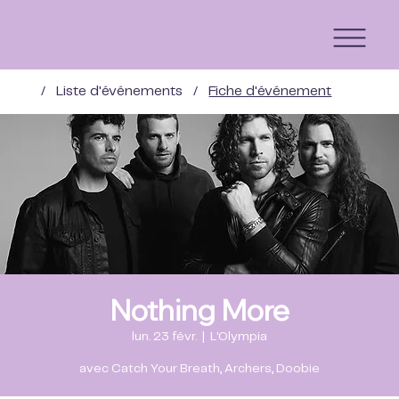
/
Liste d'événements
/
Fiche d'événement
Nothing More
lun. 23 févr.
  |  
L'Olympia
avec Catch Your Breath, Archers, Doobie