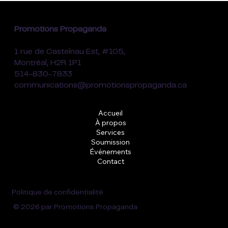
Promotions Propaganda
1 rue de Castelnau Est, #105,
Montréal, H2R 1P1
514-830-7833
communications@promotionspropaganda.ca
Accueil
À propos
Services
Soumission
Événements
Contact
Politique de confidentialité
© 2026 par Promotions Propaganda