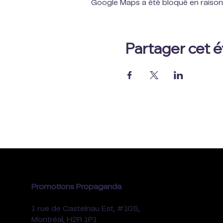
Google Maps a été bloqué en raison
Partager cet
Promotions Propaganda
1 rue de Castelnau Est, #105,
Montréal, H2R 1P1