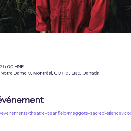
22 h 00 HNE
. Notre Dame O, Montréal, QC H3J 1N5, Canada
'événement
/fr/evenements/theatre-beanfield/maggots-sacred-silence?