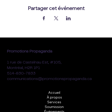
Partager cet événement
Promotions Propaganda
1 rue de Castelnau Est, #105,
Montréal, H2R 1P1
514-830-7833
communications@promotionspropaganda.ca
Accueil
À propos
Services
Soumission
Événements