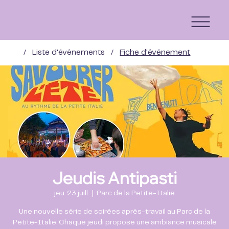
/
Liste d'événements
/
Fiche d'événement
Jeudis Antipasti
jeu. 23 juill.
  |  
Parc de la Petite-Italie
Une nouvelle série de soirées après-travail au Parc de la
Petite-Italie. Chaque jeudi propose une ambiance musicale