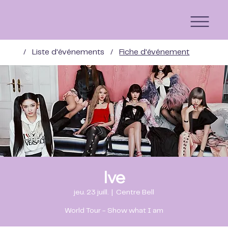
/
Liste d'événements
/
Fiche d'événement
Ive
jeu. 23 juill.
  |  
Centre Bell
World Tour - Show what I am