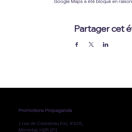
Google Maps a été bloqué en raison
Partager cet
Promotions Propaganda
1 rue de Castelnau Est, #105,
Montréal, H2R 1P1