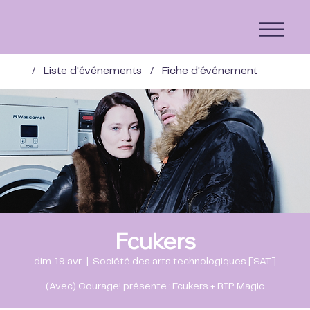
/
Liste d'événements
/
Fiche d'événement
Fcukers
dim. 19 avr.
  |  
Société des arts technologiques [SAT]
(Avec) Courage! présente : Fcukers + RIP Magic