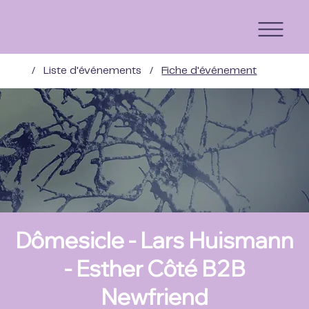
/
Liste d'événements
/
Fiche d'événement
Dômesicle - Lars Huismann
- Esther Côté B2B
Newfriend