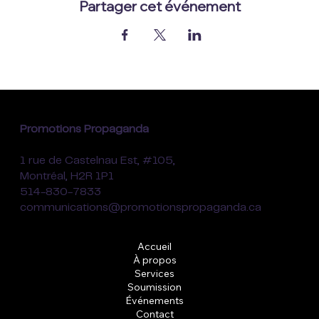
Partager cet événement
Promotions Propaganda
1 rue de Castelnau Est, #105,
Montréal, H2R 1P1
514-830-7833
communications@promotionspropaganda.ca
Accueil
À propos
Services
Soumission
Événements
Contact