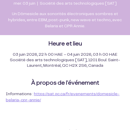
mer. 03 juin
  |  
Société des arts technologiques [SAT]
Un Dômesicle aux sonorités électroniques sombres et
hybrides, entre EBM, post-punk, new wave et techno, avec
Belaria et CPR Annie.
Heure et lieu
03 juin 2026, 22 h 00 HAE – 04 juin 2026, 03 h 00 HAE
Société des arts technologiques [SAT], 1201 Boul. Saint-
Laurent, Montréal, QC H2X 2S6, Canada
À propos de l'événement
Informations : 
https://sat.qc.ca/fr/evenements/domesicle-
belaria-cpr-annie/