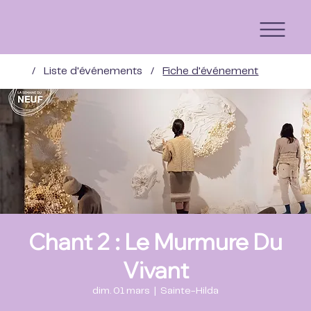
/
Liste d'événements
/
Fiche d'événement
Chant 2 : Le Murmure Du
Vivant
dim. 01 mars
  |  
Sainte-Hilda