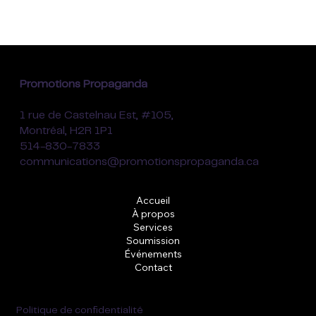
Promotions Propaganda
1 rue de Castelnau Est, #105,
Montréal, H2R 1P1
514-830-7833
communications@promotionspropaganda.ca
Accueil
À propos
Services
Soumission
Événements
Contact
Politique de confidentialité