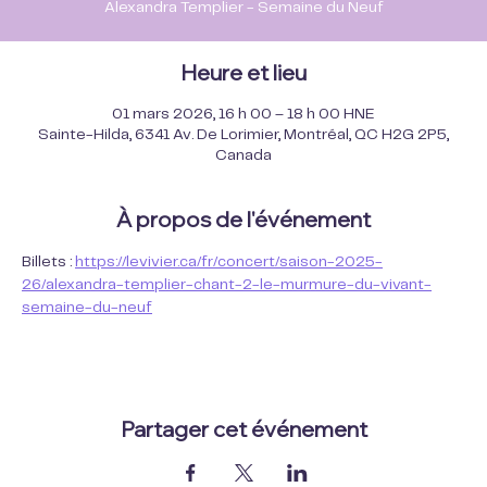
Alexandra Templier - Semaine du Neuf
Heure et lieu
01 mars 2026, 16 h 00 – 18 h 00 HNE
Sainte-Hilda, 6341 Av. De Lorimier, Montréal, QC H2G 2P5,
Canada
À propos de l'événement
Billets : 
https://levivier.ca/fr/concert/saison-2025-
26/alexandra-templier-chant-2-le-murmure-du-vivant-
semaine-du-neuf
Partager cet événement